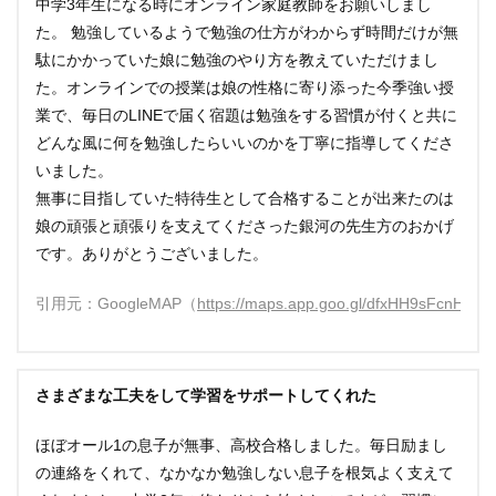
中学3年生になる時にオンライン家庭教師をお願いしまし
た。 勉強しているようで勉強の仕方がわからず時間だけが無
駄にかかっていた娘に勉強のやり方を教えていただけまし
た。オンラインでの授業は娘の性格に寄り添った今季強い授
業で、毎日のLINEで届く宿題は勉強をする習慣が付くと共に
どんな風に何を勉強したらいいのかを丁寧に指導してくださ
いました。
無事に目指していた特待生として合格することが出来たのは
娘の頑張と頑張りを支えてくださった銀河の先生方のおかげ
です。ありがとうございました。
引用元：GoogleMAP（
https://maps.app.goo.gl/dfxHH9sFcnHbFg
さまざまな工夫をして学習をサポートしてくれた
ほぼオール1の息子が無事、高校合格しました。毎日励まし
の連絡をくれて、なかなか勉強しない息子を根気よく支えて