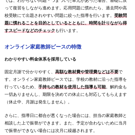
では、わからない問題・つまづいた単元があった場合、基礎に戻
って復習をしながら進めます。応用問題に慣れたら、過去問や高
校受験にて出題されやすい問題に絞った指導を行います。
受験問
題に慣れることを目的としているとともに、時間を計りながら得
すスピードなどのチェック
も行います。
オンライン家庭教師ピースの特徴
わかりやすい料金体系を採用している
固定月謝で分かりやすく、
高額な教材費や管理費などは不要
で
す。オンライン家庭教師ピースでは、学校の教材に沿った指導を
行っているため、
手持ちの教材を使用した指導も可能
。解約金も
一切ありませんし、期限を決めての休止にも対応してもらえます
（休止中、月謝は発生しません）。
さらに、指導日に都合が悪くなった場合には、担当の家庭教師と
相談した上で振替ができます。また、予定が合わないために当月
で振替ができない場合には次月に繰越されます。