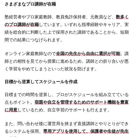
さまざまなプロ講師が在籍
塾経営者やプロ家庭教師、教員免許保持者、元教員など、
数多く
のプロ講師が在籍
しています。いずれも指導経験やキャリア、実
績を総合的に判断した上で採用された講師であることから、短期
間での結果につなげられます。
オンライン家庭教師なので
全国の先生から自由に選択が可能
。講
師との相性を見てから授業に進めるため、講師との折り合いが悪
く学習をやめてしまうといった状況を防げます。
目標から逆算してスケジュールを作成
目標までの時間を逆算し、プロがスケジュールを組み立てている
点もポイント。
宿題や自立を管理するためのサポート機能を豊富
に用意
しているため、自立学習のサポートも行えます。
また、問い合わせ後に運営局を挟まず直接講師とやりとりができ
るシステムを採用。
専用アプリを使用して、保護者や生徒が先生