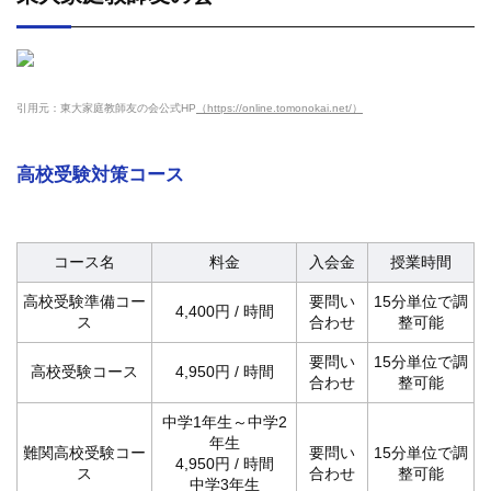
引用元：東大家庭教師友の会公式HP
（https://online.tomonokai.net/）
高校受験対策コース
コース名
料金
入会金
授業時間
高校受験準備コー
要問い
15分単位で調
4,400円 / 時間
ス
合わせ
整可能
要問い
15分単位で調
高校受験コース
4,950円 / 時間
合わせ
整可能
中学1年生～中学2
年生
難関高校受験コー
要問い
15分単位で調
4,950円 / 時間
ス
合わせ
整可能
中学3年生